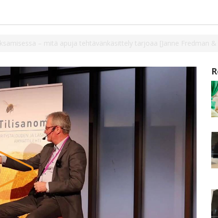
aksamisessa – mitä apuja tehtävänkäsittely tarjoaa [Janne Fredman &
R