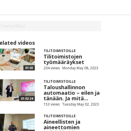
 Teemu Ilkka]
elated videos
TILITOIMISTOILLE
Tilitoimistojen
työmääräykset
204 views
Monday May 08, 2023
01:03
TILITOIMISTOILLE
Taloushallinnon
automaatio – eilen ja
tänään. Ja mitä...
01:02:24
153 views
Tuesday May 02, 2023
TILITOIMISTOILLE
Aineellisten ja
aineettomien