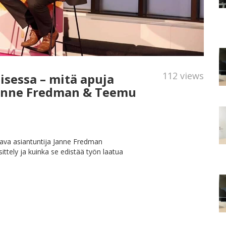
112 views
isessa – mitä apuja
[Janne Fredman & Teemu
htava asiantuntija Janne Fredman
ttely ja kuinka se edistää työn laatua