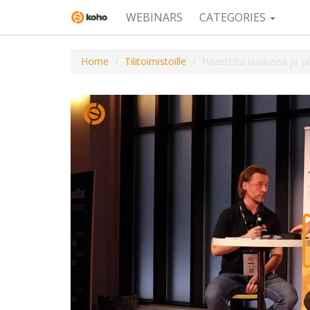
WEBINARS
CATEGORIES
Home
Tilitoimistoille
Haasteita laadussa ja j