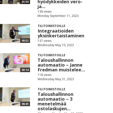
hyödykkeiden vero-
55:50
ja...
138 views
Monday September 11, 2023
TILITOIMISTOILLE
Integraatioiden
yksinkertaistaminen
137 views
00:52
Wednesday May 10, 2023
TILITOIMISTOILLE
Taloushallinnon
automaatio – Janne
Fredman muistelee...
03:14
118 views
Wednesday May 31, 2023
TILITOIMISTOILLE
Taloushallinnon
automaatio – 3
menetelmää
00:41
ostolaskujen...