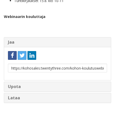
Tuntikirjaukset 15.8. klo 10-11
Webinaarin kouluttaja
Jaa
Linkki
jakamista
varten
Upota
Lataa