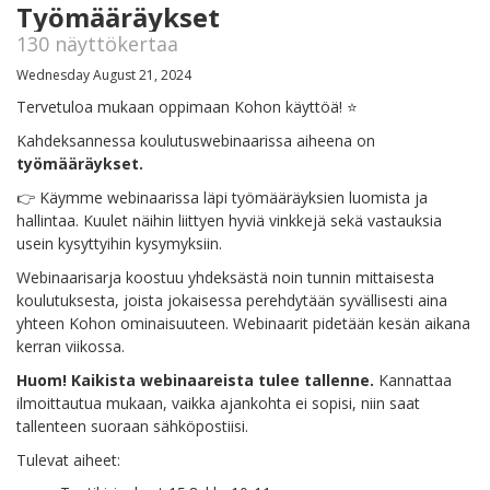
Työmääräykset
130 näyttökertaa
Wednesday August 21, 2024
Tervetuloa mukaan oppimaan Kohon käyttöä! ⭐️
Kahdeksannessa koulutuswebinaarissa aiheena on
työmääräykset.
👉 Käymme webinaarissa läpi työmääräyksien luomista ja
hallintaa. Kuulet näihin liittyen hyviä vinkkejä sekä vastauksia
usein kysyttyihin kysymyksiin.
Webinaarisarja koostuu yhdeksästä noin tunnin mittaisesta
koulutuksesta, joista jokaisessa perehdytään syvällisesti aina
yhteen Kohon ominaisuuteen. Webinaarit pidetään kesän aikana
kerran viikossa.
Huom! Kaikista webinaareista tulee tallenne.
Kannattaa
ilmoittautua mukaan, vaikka ajankohta ei sopisi, niin saat
tallenteen suoraan sähköpostiisi.
Tulevat aiheet: