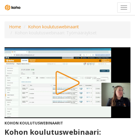
Valits
navigo
Home
Kohon koulutuswebinaarit
Kohon koulutuswebinaari: Työmääräykset
KOHON KOULUTUSWEBINAARIT
Kohon koulutuswebinaari: