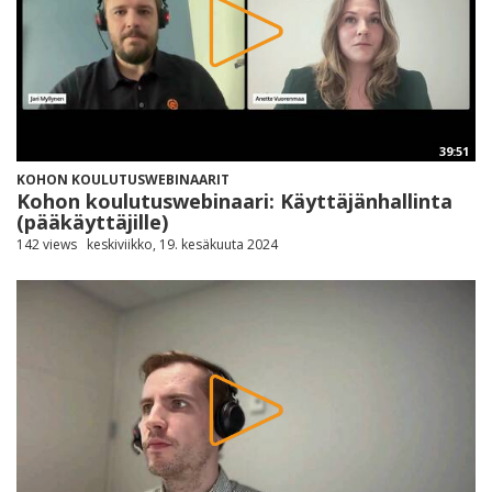
39:51
KOHON KOULUTUSWEBINAARIT
Kohon koulutuswebinaari: Käyttäjänhallinta
(pääkäyttäjille)
142 views
keskiviikko, 19. kesäkuuta 2024