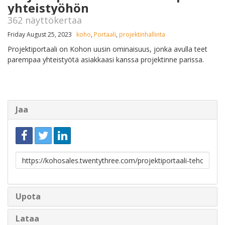
yhteistyöhön
362 näyttökertaa
Friday August 25, 2023
koho
,
Portaali
,
projektinhallinta
Projektiportaali on Kohon uusin ominaisuus, jonka avulla teet
parempaa yhteistyötä asiakkaasi kanssa projektinne parissa.
Jaa
Linkki
jakamista
varten
Upota
Lataa