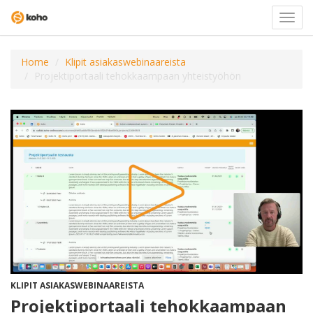
Valits
navigo
Home
Klipit asiakaswebinaareista
Projektiportaali tehokkaampaan yhteistyöhön
KLIPIT ASIAKASWEBINAAREISTA
Projektiportaali tehokkaampaan