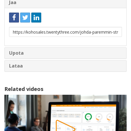
Jaa
Linkki
jakamista
varten
Upota
Lataa
Related videos