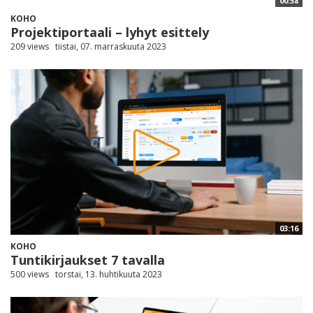
00:58
KOHO
Projektiportaali – lyhyt esittely
209 views
tiistai, 07. marraskuuta 2023
03:16
KOHO
Tuntikirjaukset 7 tavalla
500 views
torstai, 13. huhtikuuta 2023