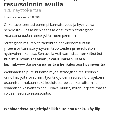
resursoinnin avulla
126 näyttökertaa
Tuesday February 18, 2025
Onko tavoitteenasi parempi kannattavuus ja hyvinvoiva
henkilöstö? Tässä webinaarissa opit, miten strateginen
resursointi auttaa sinua johtamaan paremmin!
Strateginen resursointi tarkoittaa henkilöstöresurssin
yhteensovittamista yrityksen tavoitteiden ja henkilöstön
hyvinvoinnin kanssa. Sen avulla voit varmistaa
henkilöstösi
kuormituksen tasaisen jakautumisen, lisätä
läpinäkyvyyttä sekä parantaa henkilöstösi hyvinvointia.
Webinaarissa pureudumme myös strategisen resursoinnin
keinoihin, joita ovat mm. työntekijöiden resursointi projekteihin
osaamisen mukaan sekä koulutustarpeiden kartoittaminen ja
osaamisen kasvattaminen. Lisäksi kuulet, miten järjestelmässä
voidaan seurata resursointia.
Webinaarissa projektipäällikkö Helena Rasku käy läpi