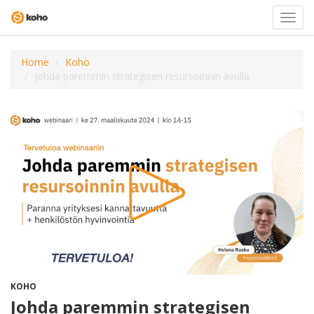
Valits
navigo
Home
Koho
Johda paremmin strategisen resursoinnin avulla
KOHO
Johda paremmin strategisen