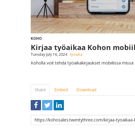
KOHO
Kirjaa työaikaa Kohon mobiil
Tuesday July 16, 2024
työaika
Koholla voit tehdä työaikakirjaukset mobiilissa missä va
Share
Embed
Download
Link
to
share