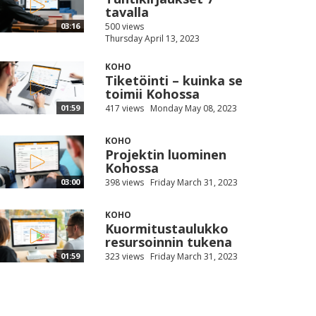
tavalla
500 views
03:16
Thursday April 13, 2023
KOHO
Tiketöinti – kuinka se
toimii Kohossa
417 views
Monday May 08, 2023
01:59
KOHO
Projektin luominen
Kohossa
398 views
Friday March 31, 2023
03:00
KOHO
Kuormitustaulukko
resursoinnin tukena
323 views
Friday March 31, 2023
01:59