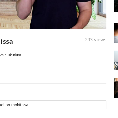
293 views
issa
in liikutkin!