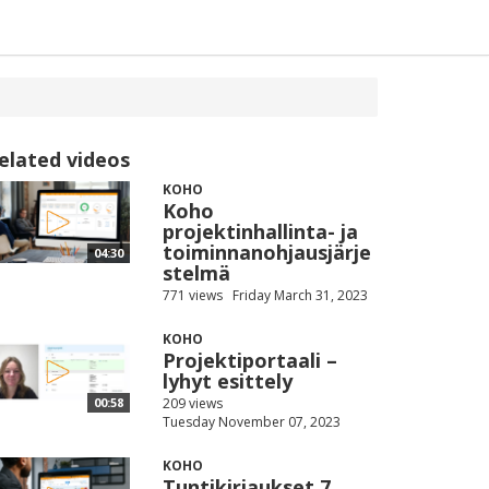
elated videos
KOHO
Koho
projektinhallinta- ja
toiminnanohjausjärje
04:30
stelmä
771 views
Friday March 31, 2023
KOHO
Projektiportaali –
lyhyt esittely
209 views
00:58
Tuesday November 07, 2023
KOHO
Tuntikirjaukset 7