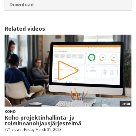
Download
Related videos
04:30
KOHO
Koho projektinhallinta- ja
toiminnanohjausjärjestelmä
771 views
Friday March 31, 2023