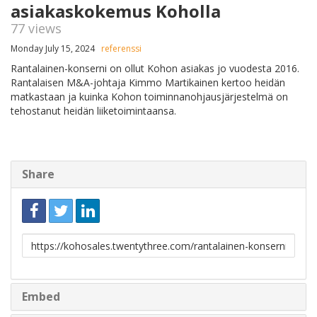
asiakaskokemus Koholla
77 views
Monday July 15, 2024
referenssi
Rantalainen-konserni on ollut Kohon asiakas jo vuodesta 2016.
Rantalaisen M&A-johtaja Kimmo Martikainen kertoo heidän
matkastaan ja kuinka Kohon toiminnanohjausjärjestelmä on
tehostanut heidän liiketoimintaansa.
Share
Link
to
share
Embed